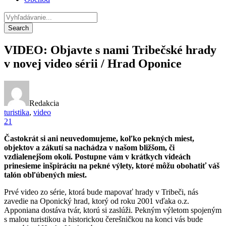
VIDEO: Objavte s nami Tribečské hrady
v novej video sérii / Hrad Oponice
Redakcia
turistika
,
video
21
Častokrát si ani neuvedomujeme, koľko pekných miest,
objektov a zákutí sa nachádza v našom bližšom, či
vzdialenejšom okolí. Postupne vám v krátkych videách
prinesieme inšpiráciu na pekné výlety, ktoré môžu obohatiť váš
talón obľúbených miest.
Prvé video zo série, ktorá bude mapovať hrady v Tribeči, nás
zavedie na Oponický hrad, ktorý od roku 2001 vďaka o.z.
Apponiana dostáva tvár, ktorú si zaslúži. Pekným výletom spojeným
s malou turistikou a historickou čerešničkou na konci vás bude