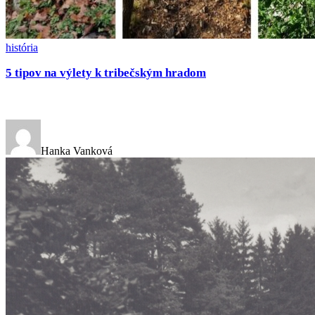
história
5 tipov na výlety k tribečským hradom
Hanka Vanková