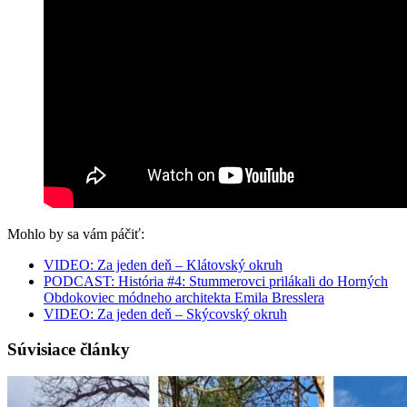
Mohlo by sa vám páčiť:
VIDEO: Za jeden deň – Klátovský okruh
PODCAST: História #4: Stummerovci prilákali do Horných
Obdokoviec módneho architekta Emila Bresslera
VIDEO: Za jeden deň – Skýcovský okruh
Súvisiace články