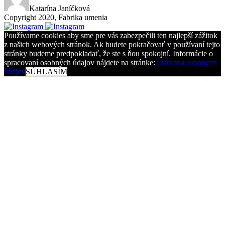
Katarína Janíčková
Copyright 2020, Fabrika umenia
Používame cookies aby sme pre vás zabezpečili ten najlepší zážitok
z našich webových stránok. Ak budete pokračovať v používaní tejto
stránky budeme predpokladať, že ste s ňou spokojní. Informácie o
spracovaní osobných údajov nájdete na stránke:
Ochrana osobných
údajov
SÚHLASÍM